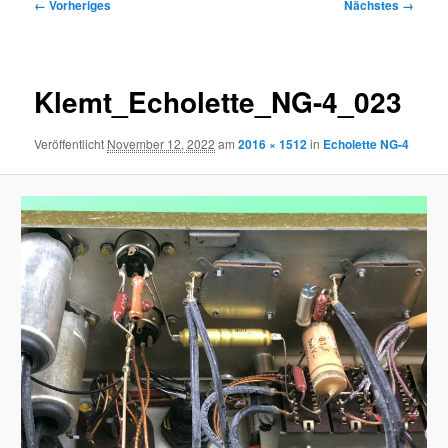
Bilder-
← Vorheriges
Nächstes →
Navigation
Klemt_Echolette_NG-4_023
Veröffentlicht
November 12, 2022
am
2016 × 1512
in
Echolette NG-4