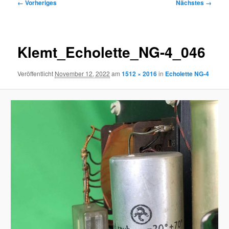
Bilder-
← Vorheriges
Nächstes →
Navigation
Klemt_Echolette_NG-4_046
Veröffentlicht
November 12, 2022
am
1512 × 2016
in
Echolette NG-4