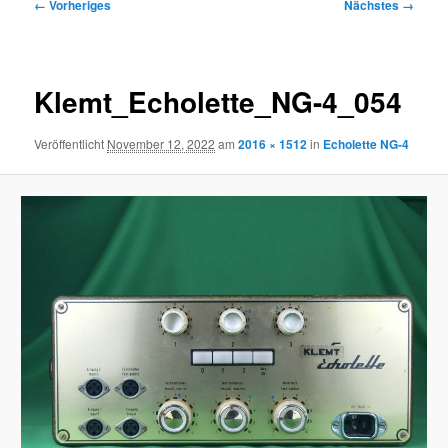
Bilder-
← Vorheriges
Nächstes →
Navigation
Klemt_Echolette_NG-4_054
Veröffentlicht
November 12, 2022
am
2016 × 1512
in
Echolette NG-4