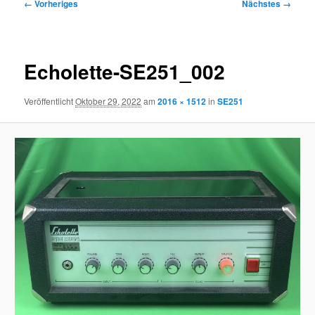
Bilder-
← Vorheriges
Nächstes →
Navigation
Echolette-SE251_002
Veröffentlicht
Oktober 29, 2022
am
2016 × 1512
in
SE251