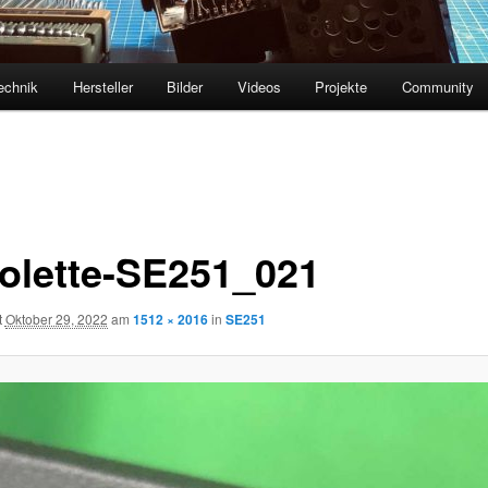
echnik
Hersteller
Bilder
Videos
Projekte
Community
olette-SE251_021
t
Oktober 29, 2022
am
1512 × 2016
in
SE251