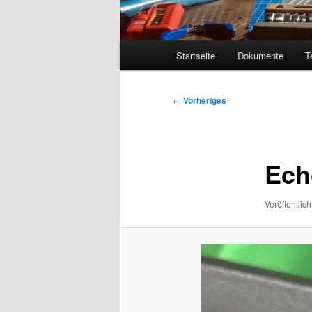
Hauptmenü
Startseite
Dokumente
T
Bilder-
← Vorheriges
Navigation
Ech
Veröffentlich