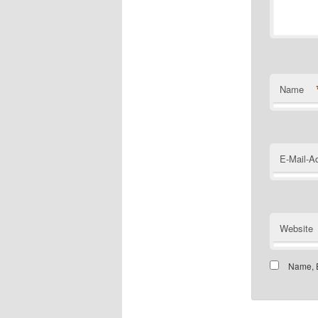
Name
E-Mail-A
Website
Name, E