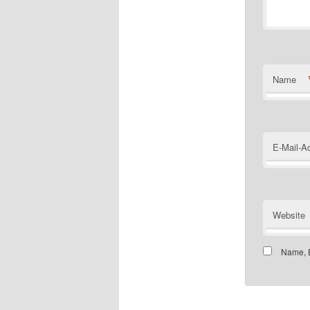
Name
E-Mail-A
Website
Name, E