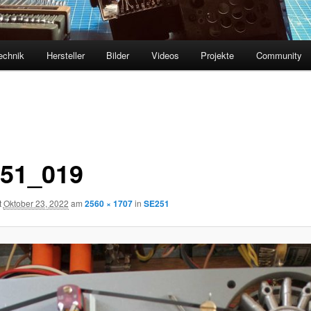
echnik
Hersteller
Bilder
Videos
Projekte
Community
51_019
t
Oktober 23, 2022
am
2560 × 1707
in
SE251