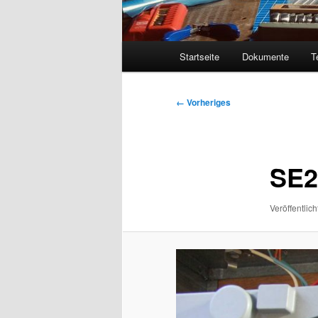
Hauptmenü
Startseite
Dokumente
T
Bilder-
← Vorheriges
Navigation
SE2
Veröffentlich