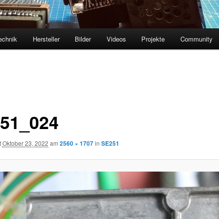
echnik
Hersteller
Bilder
Videos
Projekte
Community
51_024
t
Oktober 23, 2022
am
2560 × 1707
in
SE251