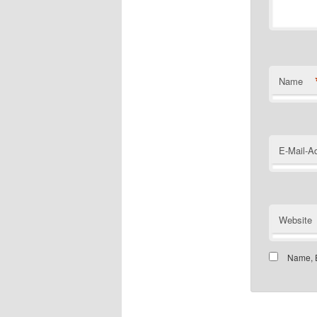
Name
E-Mail-A
Website
Name, E