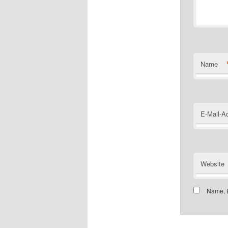
Name
E-Mail-A
Website
Name, E