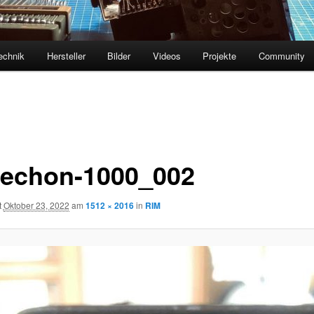
echnik
Hersteller
Bilder
Videos
Projekte
Community
echon-1000_002
t
Oktober 23, 2022
am
1512 × 2016
in
RIM