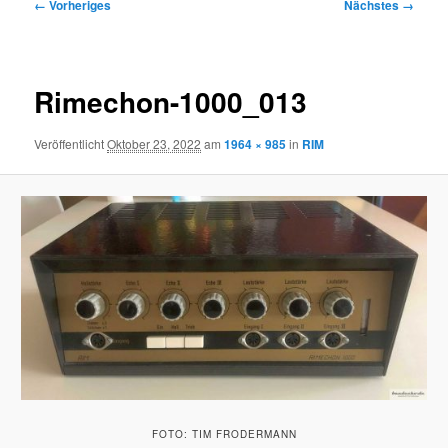
Bilder-
← Vorheriges
Nächstes →
Navigation
Rimechon-1000_013
Veröffentlicht
Oktober 23, 2022
am
1964 × 985
in
RIM
FOTO: TIM FRODERMANN