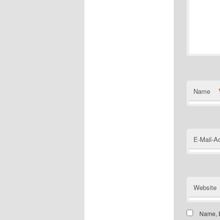
Name
E-Mail-A
Website
Name, E