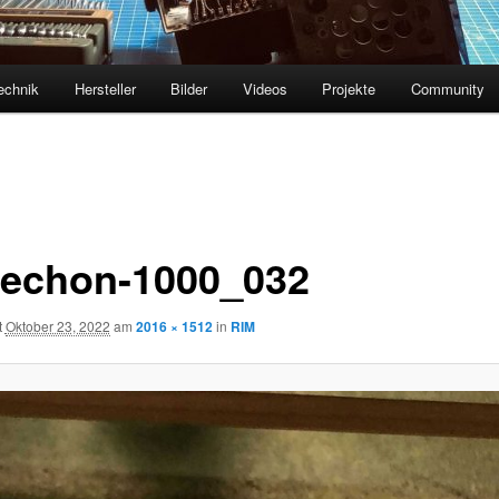
echnik
Hersteller
Bilder
Videos
Projekte
Community
echon-1000_032
t
Oktober 23, 2022
am
2016 × 1512
in
RIM