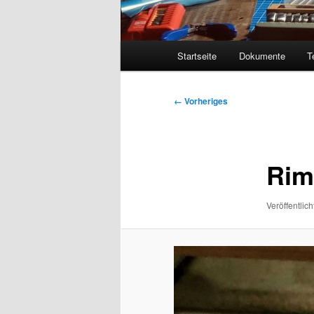
Hauptmenü
Startseite
Dokumente
T
Bilder-
← Vorheriges
Navigation
Rim
Veröffentlich