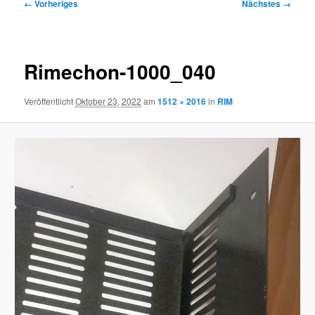
Bilder-
← Vorheriges
Nächstes →
Navigation
Rimechon-1000_040
Veröffentlicht
Oktober 23, 2022
am
1512 × 2016
in
RIM