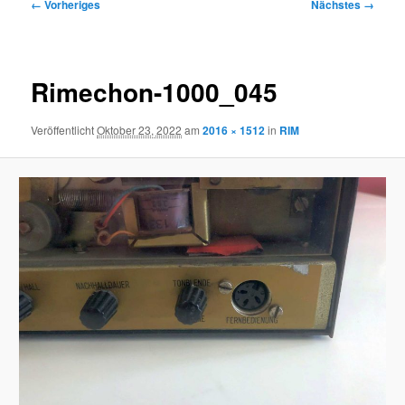
Bilder-
← Vorheriges
Nächstes →
Navigation
Rimechon-1000_045
Veröffentlicht
Oktober 23, 2022
am
2016 × 1512
in
RIM