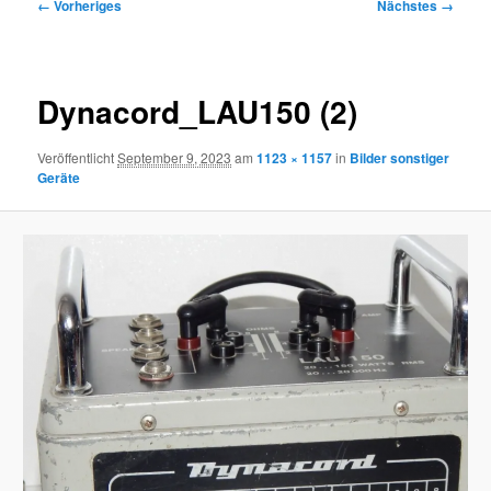
Bilder-
← Vorheriges
Nächstes →
Navigation
Dynacord_LAU150 (2)
Veröffentlicht
September 9, 2023
am
1123 × 1157
in
Bilder sonstiger
Geräte