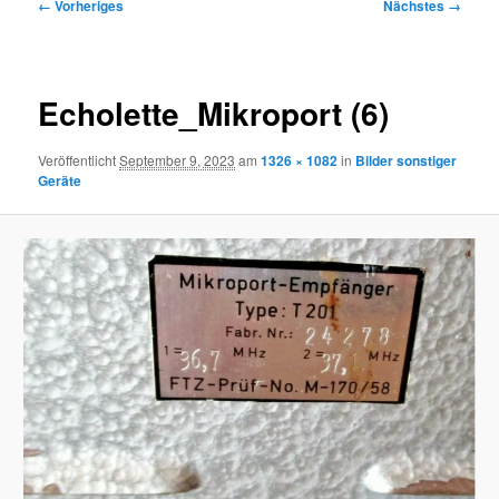
Bilder-
← Vorheriges
Nächstes →
Navigation
Echolette_Mikroport (6)
Veröffentlicht
September 9, 2023
am
1326 × 1082
in
Bilder sonstiger
Geräte