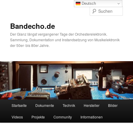
Zum
Deutsch
primären
Such
Inhalt
springen
Bandecho.de
Der Glanz längst vergangener Tage der Orchesterelektronik.
Sammlung, Dokumentation und Instandsetzung von Musikelektronik
der 50er- bis 80er Jahre.
Hauptmenü
Startseite
Dokumente
Technik
Hersteller
Bilder
Videos
Projekte
Community
Informationen