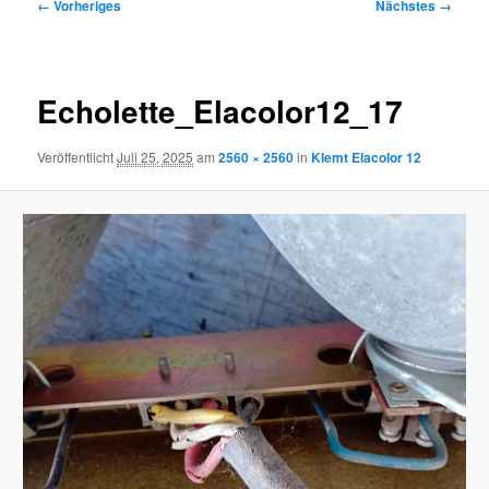
Bilder-
← Vorheriges
Nächstes →
Navigation
Echolette_Elacolor12_17
Veröffentlicht
Juli 25, 2025
am
2560 × 2560
in
Klemt Elacolor 12