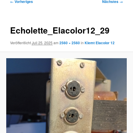
Bilder-
← Vorheriges
Nächstes →
Navigation
Echolette_Elacolor12_29
Veröffentlicht
Juli 25, 2025
am
2560 × 2560
in
Klemt Elacolor 12