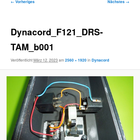
Bilder-
← Vorheriges
Nächstes →
Navigation
Dynacord_F121_DRS-
TAM_b001
Veröffentlicht
März 12, 2023
am
2560 × 1920
in
Dynacord