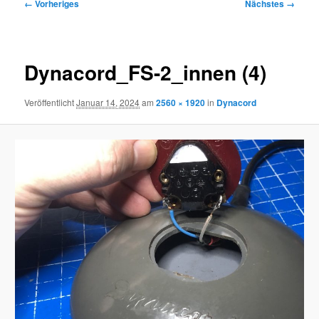
Bilder-
← Vorheriges
Nächstes →
Navigation
Dynacord_FS-2_innen (4)
Veröffentlicht
Januar 14, 2024
am
2560 × 1920
in
Dynacord