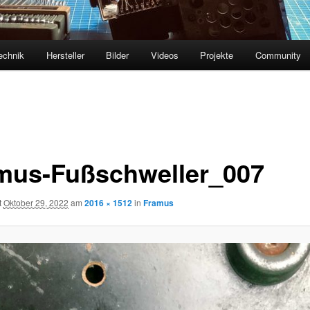
echnik
Hersteller
Bilder
Videos
Projekte
Community
mus-Fußschweller_007
t
Oktober 29, 2022
am
2016 × 1512
in
Framus