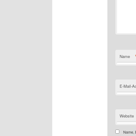
Name
E-Mail-A
Website
Name, E