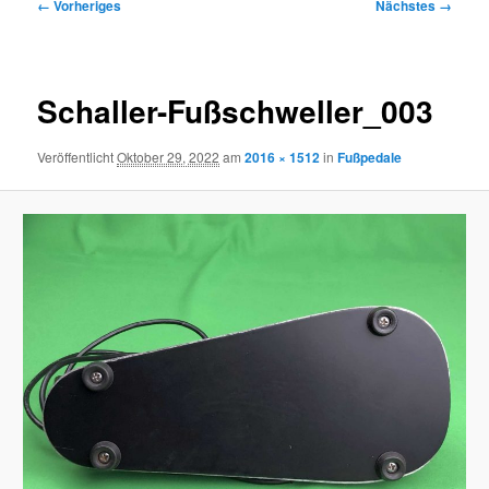
Bilder-
← Vorheriges
Nächstes →
Navigation
Schaller-Fußschweller_003
Veröffentlicht
Oktober 29, 2022
am
2016 × 1512
in
Fußpedale