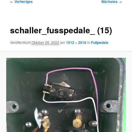
Bilder-
← Vorheriges
Nächstes →
Navigation
schaller_fusspedale_ (15)
Veröffentlicht
Oktober 26, 2022
am
1512 × 2016
in
Fußpedale