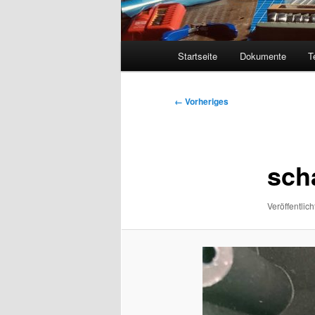
Hauptmenü
Startseite
Dokumente
T
Bilder-
← Vorheriges
Navigation
sch
Veröffentlich