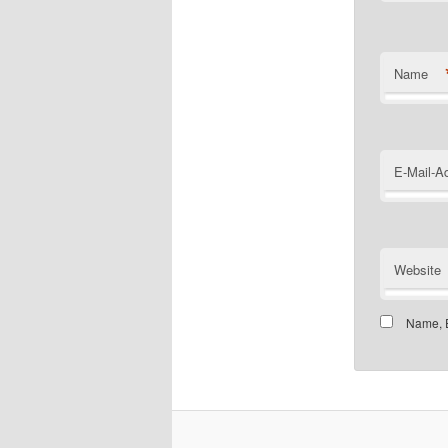
Name
E-Mail-A
Website
Name, E