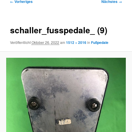
Bilder-
← Vorheriges
Nächstes →
Navigation
schaller_fusspedale_ (9)
Veröffentlicht
Oktober 26, 2022
am
1512 × 2016
in
Fußpedale