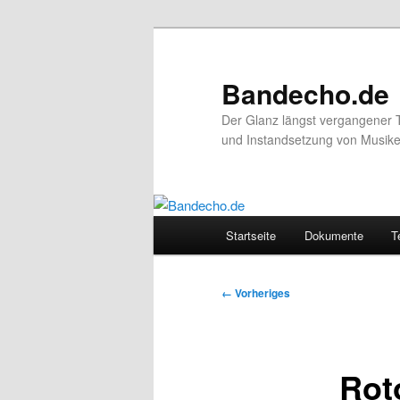
Zum
primären
Inhalt
Bandecho.de
springen
Der Glanz längst vergangener 
und Instandsetzung von Musikel
Hauptmenü
Startseite
Dokumente
T
Bilder-
← Vorheriges
Navigation
Rot