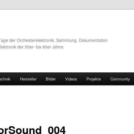
Tage der Orchesterelektronik. Sammlung, Dokumentation
ektronik der 50er- bis 80er Jahre.
echnik
Hersteller
Bilder
Videos
Projekte
Community
orSound_004