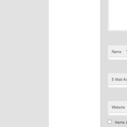
Name
E-Mail-A
Website
Name, E