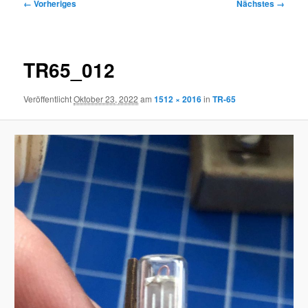
Bilder-
← Vorheriges
Nächstes →
Navigation
TR65_012
Veröffentlicht
Oktober 23, 2022
am
1512 × 2016
in
TR-65