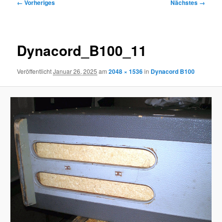
Bilder-
← Vorheriges
Nächstes →
Navigation
Dynacord_B100_11
Veröffentlicht
Januar 26, 2025
am
2048 × 1536
in
Dynacord B100