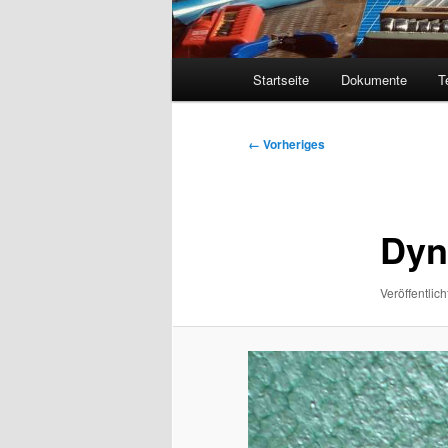
Hauptmenü
Startseite
Dokumente
T
Bilder-
← Vorheriges
Navigation
Dyn
Veröffentlich