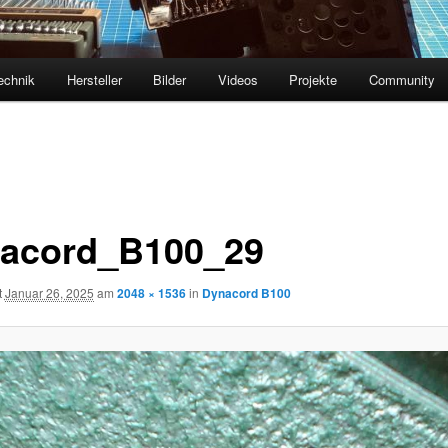
echnik
Hersteller
Bilder
Videos
Projekte
Community
acord_B100_29
t
Januar 26, 2025
am
2048 × 1536
in
Dynacord B100