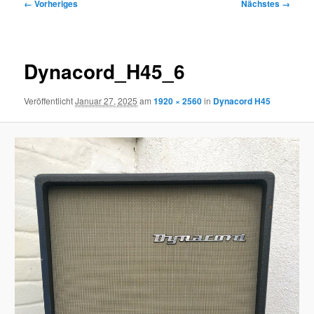
Bilder-
← Vorheriges
Nächstes →
Navigation
Dynacord_H45_6
Veröffentlicht
Januar 27, 2025
am
1920 × 2560
in
Dynacord H45