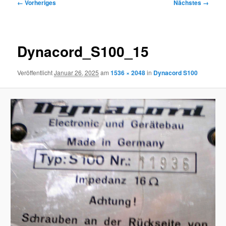
Bilder-
← Vorheriges
Nächstes →
Navigation
Dynacord_S100_15
Veröffentlicht
Januar 26, 2025
am
1536 × 2048
in
Dynacord S100