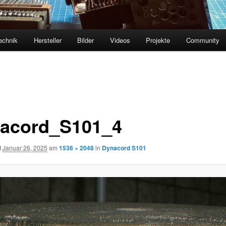
echnik
Hersteller
Bilder
Videos
Projekte
Community
acord_S101_4
t
Januar 26, 2025
am
1536 × 2048
in
Dynacord S101