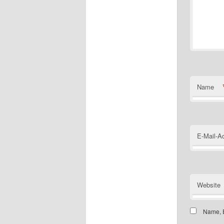
Name
E-Mail-A
Website
Name, E