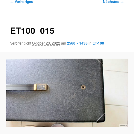
Bilder-
← Vorheriges
Nächstes →
Navigation
ET100_015
Veröffentlicht
Oktober 23, 2022
am
2560 × 1438
in
ET-100