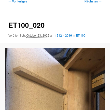
Bilder-
← Vorheriges
Nächstes →
Navigation
ET100_020
Veröffentlicht
Oktober 23, 2022
am
1512 × 2016
in
ET-100