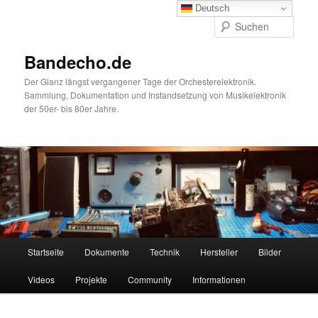
Zum
Deutsch
primären
Such
Inhalt
springen
Bandecho.de
Der Glanz längst vergangener Tage der Orchesterelektronik.
Sammlung, Dokumentation und Instandsetzung von Musikelektronik
der 50er- bis 80er Jahre.
Hauptmenü
Startseite
Dokumente
Technik
Hersteller
Bilder
Videos
Projekte
Community
Informationen