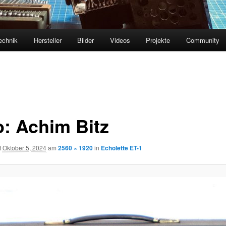
echnik
Hersteller
Bilder
Videos
Projekte
Community
o: Achim Bitz
t
Oktober 5, 2024
am
2560 × 1920
in
Echolette ET-1