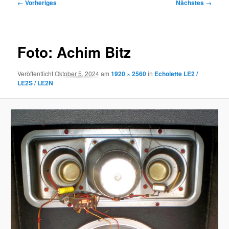
Bilder-
← Vorheriges
Nächstes →
Navigation
Foto: Achim Bitz
Veröffentlicht
Oktober 5, 2024
am
1920 × 2560
in
Echolette LE2 /
LE2S / LE2N