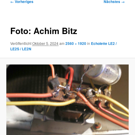
Bilder-
← Vorheriges
Nächstes →
Navigation
Foto: Achim Bitz
Veröffentlicht
Oktober 5, 2024
am
2560 × 1920
in
Echolette LE2 /
LE2S / LE2N