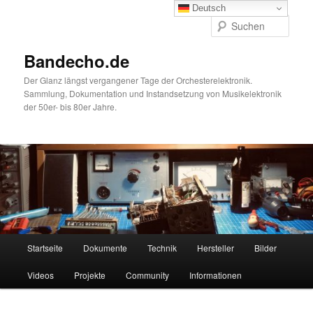
Zum
Deutsch
primären
Such
Inhalt
springen
Bandecho.de
Der Glanz längst vergangener Tage der Orchesterelektronik.
Sammlung, Dokumentation und Instandsetzung von Musikelektronik
der 50er- bis 80er Jahre.
Hauptmenü
Startseite
Dokumente
Technik
Hersteller
Bilder
Videos
Projekte
Community
Informationen