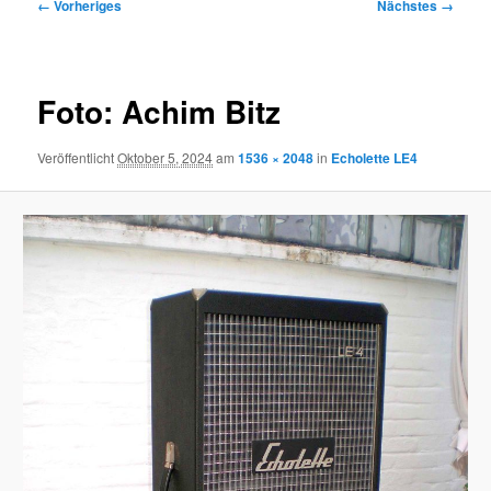
Bilder-
← Vorheriges
Nächstes →
Navigation
Foto: Achim Bitz
Veröffentlicht
Oktober 5, 2024
am
1536 × 2048
in
Echolette LE4