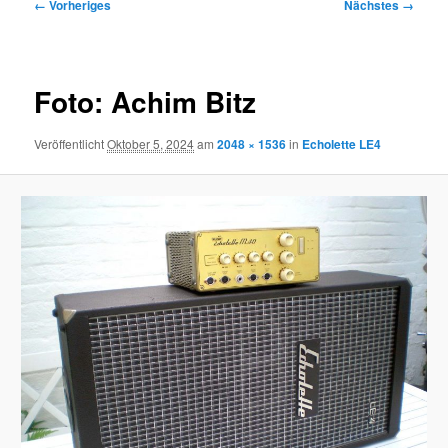
Bilder-
← Vorheriges
Nächstes →
Navigation
Foto: Achim Bitz
Veröffentlicht
Oktober 5, 2024
am
2048 × 1536
in
Echolette LE4