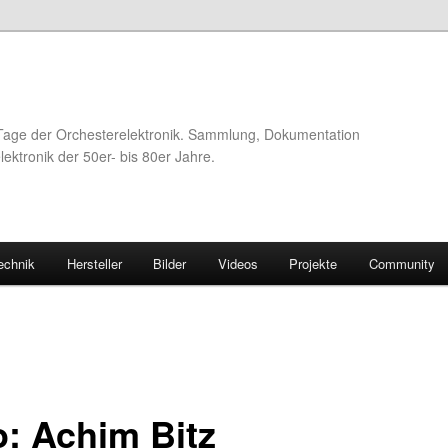
Tage der Orchesterelektronik. Sammlung, Dokumentation
ektronik der 50er- bis 80er Jahre.
echnik
Hersteller
Bilder
Videos
Projekte
Community
o: Achim Bitz