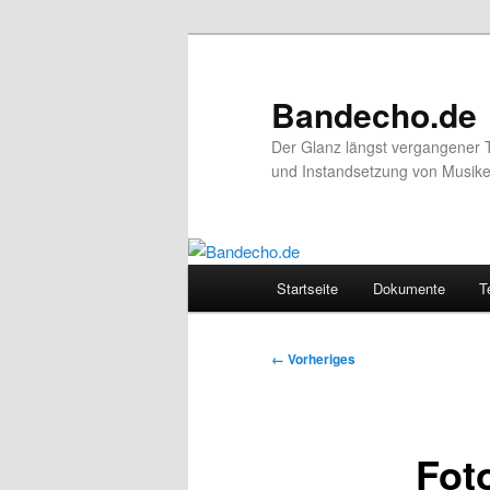
Zum
primären
Inhalt
Bandecho.de
springen
Der Glanz längst vergangener 
und Instandsetzung von Musikel
Hauptmenü
Startseite
Dokumente
T
Bilder-
← Vorheriges
Navigation
Fot