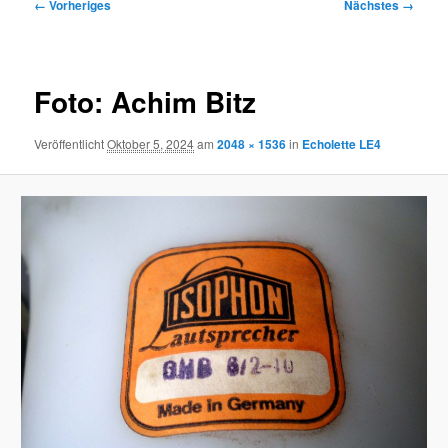
Bilder-
← Vorheriges
Nächstes →
Navigation
Foto: Achim Bitz
Veröffentlicht
Oktober 5, 2024
am
2048 × 1536
in
Echolette LE4