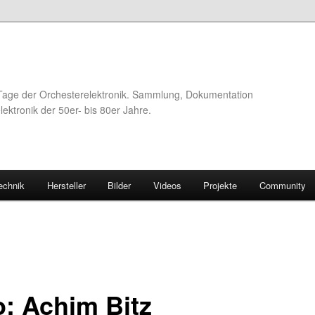
Tage der Orchesterelektronik. Sammlung, Dokumentation
ektronik der 50er- bis 80er Jahre.
echnik
Hersteller
Bilder
Videos
Projekte
Community
o: Achim Bitz