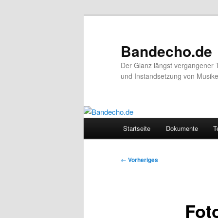
Zum
primären
Inhalt
Bandecho.de
springen
Der Glanz längst vergangener 
und Instandsetzung von Musikel
Hauptmenü
Startseite
Dokumente
T
Bilder-
← Vorheriges
Navigation
Fot