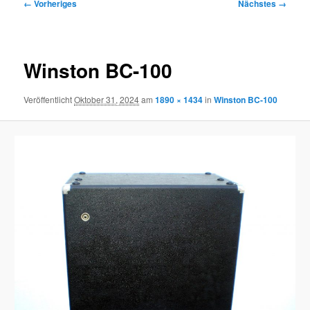
Bilder-
← Vorheriges
Nächstes →
Navigation
Winston BC-100
Veröffentlicht
Oktober 31, 2024
am
1890 × 1434
in
Winston BC-100