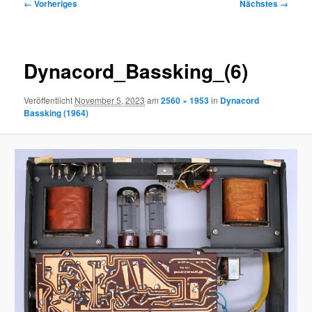
Bilder-
← Vorheriges
Nächstes →
Navigation
Dynacord_Bassking_(6)
Veröffentlicht
November 5, 2023
am
2560 × 1953
in
Dynacord
Bassking (1964)