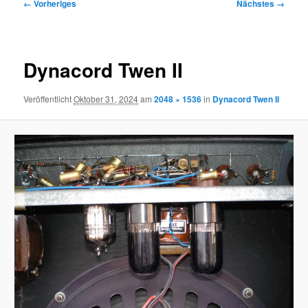
Bilder-
← Vorheriges
Nächstes →
Navigation
Dynacord Twen II
Veröffentlicht
Oktober 31, 2024
am
2048 × 1536
in
Dynacord Twen II