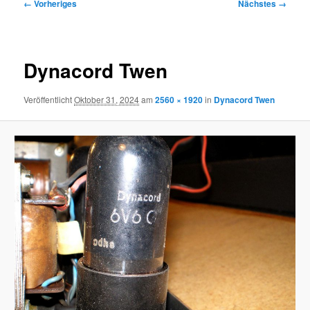
Bilder-
← Vorheriges
Nächstes →
Navigation
Dynacord Twen
Veröffentlicht
Oktober 31, 2024
am
2560 × 1920
in
Dynacord Twen