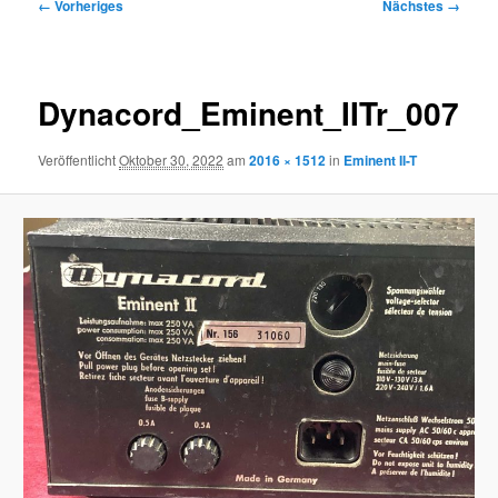
Bilder-
← Vorheriges
Nächstes →
Navigation
Dynacord_Eminent_IITr_007
Veröffentlicht
Oktober 30, 2022
am
2016 × 1512
in
Eminent II-T