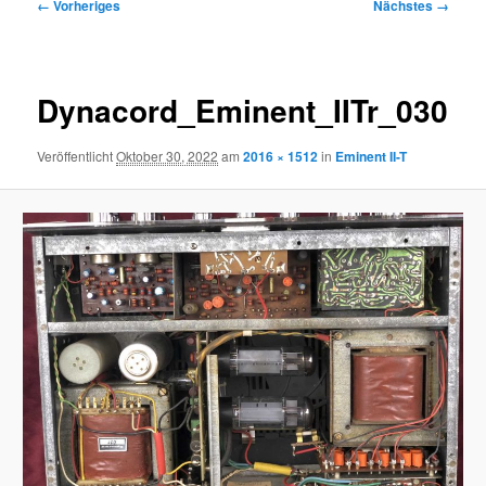
Bilder-
← Vorheriges
Nächstes →
Navigation
Dynacord_Eminent_IITr_030
Veröffentlicht
Oktober 30, 2022
am
2016 × 1512
in
Eminent II-T