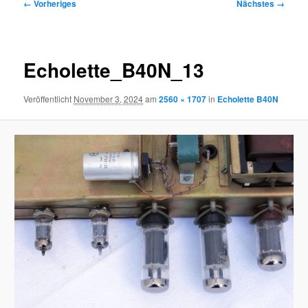
Bilder-
← Vorheriges
Nächstes →
Navigation
Echolette_B40N_13
Veröffentlicht
November 3, 2024
am
2560 × 1707
in
Echolette B40N